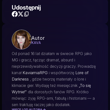
Udostępnij
Autor
KAVA
Od ponad 16 lat działam w świecie RPG jako
MG i gracz, łącząc dramat, absurd i
nieprzewidywalność decyzji graczy. Prowadzę
kanał
KaviarniaRPG
i współtworzę
Lore of
Darkness
, gdzie tworzę materiały o lore i
klimacie gier. Wydaję też miesięcznik
„To się
Wytnie!"
dla dorosłych fanów RPG. Krótko
mówiąc: żyję RPG-ami, fabułą i historiami — a
sen traktuję raczej jako dodatek.
WIĘCEJ OD AUTORA