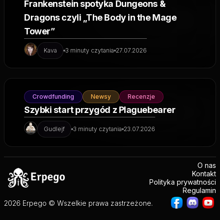
Frankenstein spotyka Dungeons &
Dragons czyli „The Body in the Mage
Tower”
Kava
3 minuty czytania
27.07.2026
Crowdfunding
Newsy
Recenzje
Szybki start przygód z Plaguebearer
Gudlejf
3 minuty czytania
23.07.2026
O nas
Kontakt
Polityka prywatności
Regulamin
2026 Erpego © Wszelkie prawa zastrzeżone.