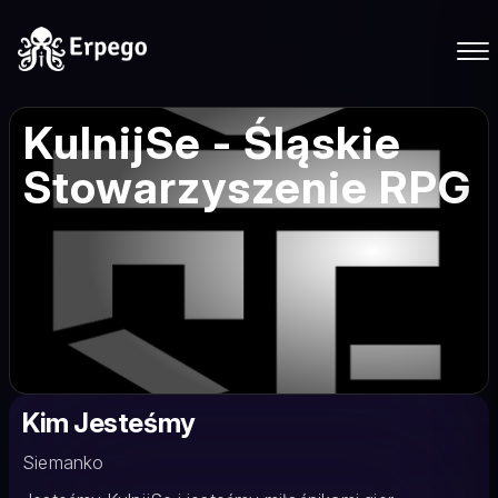
KulnijSe - Śląskie
Stowarzyszenie RPG
Kim Jesteśmy
Siemanko