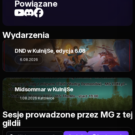
Powiązane
Wydarzenia
DND w KulnijSe, edycja 6.08
6.08.2026
Midsommar w KulnijSe
1.08.2026
·
Katowice
Sesje prowadzone przez MG z tej
gildii