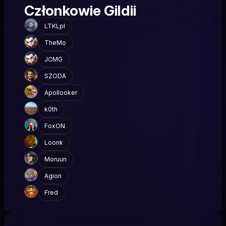
Członkowie Gildii
LTKLpl
TheMo
JCMG
SZODA
Apollooker
k0th
FoxON
Loonk
Moruun
Agion
Fred