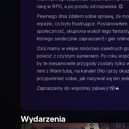
rasę w RPG, a po prostu od nazwiska. 😉
Pewnego dnia zdałem sobie sprawę, że moi 
erpeżki, co było frustrujące. Postanowiłem c
społeczność, skupiona wokół tego fantast
którego serdecznie zapraszam!) i gier online
Dziś mamy w ekipie mnóstwo świetnych gra
polecić z czystym sumieniem. Po roku wspó
by te niesamowite przygody zostały tylko w
nimi z Wami tutaj, na kanale! (No i przy o
przypomnieć sobie, jak nazywał się ten jed
Zapraszamy do wspólnej zabawy! 🎲🔥
Wydarzenia