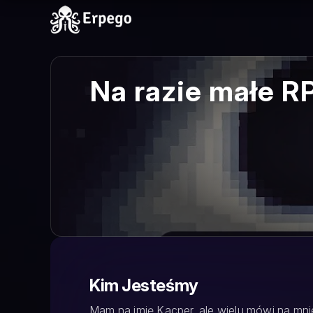
Na razie małe R
Kim Jesteśmy
Mam na imię Kacper, ale wielu mówi na mni