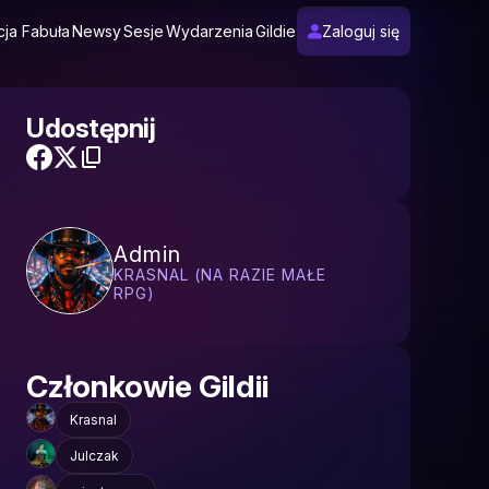
cja Fabuła
Newsy
Sesje
Wydarzenia
Gildie
Zaloguj się
Udostępnij
Admin
KRASNAL (NA RAZIE MAŁE
RPG)
Członkowie Gildii
Krasnal
Julczak