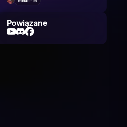
minutemen
Powiązane