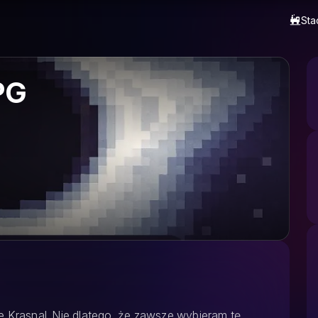
Sta
PG
e Krasnal. Nie dlatego, że zawsze wybieram tę