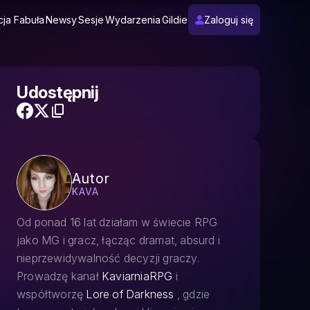
cja Fabuła
Newsy
Sesje
Wydarzenia
Gildie
Zaloguj się
Udostępnij
Autor
KAVA
Od ponad 16 lat działam w świecie RPG
jako MG i gracz, łącząc dramat, absurd i
nieprzewidywalność decyzji graczy.
Prowadzę kanał
KaviarniaRPG
i
współtworzę
Lore of Darkness
, gdzie