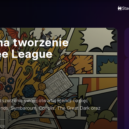
Sta
 na tworzenie
ee League
szerzenie swojej otwartej licencji na pięć
ds, Symbaroum, Coriolis: The Great Dark oraz
2026