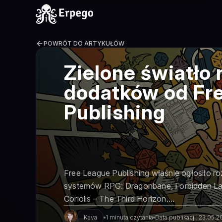
POWRÓT DO ARTYKUŁÓW
Zielone światło
dodatków od Fr
Publishing
Free League Publishing właśnie ogłosiło roz
systemów RPG: Dragonbane, Forbidden Lan
Coriolis – The Third Horizon....
Kava
1 minuta czytania
Data publikacji: 23.05.