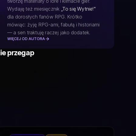
tworzę materiały o lore i klimacie gier.
Wydaję też miesięcznik
„To się Wytnie!"
dla dorosłych fanów RPG. Krótko
mówiąc: żyję RPG-ami, fabułą i historiami
— a sen traktuję raczej jako dodatek.
WIĘCEJ OD AUTORA
ie przegap