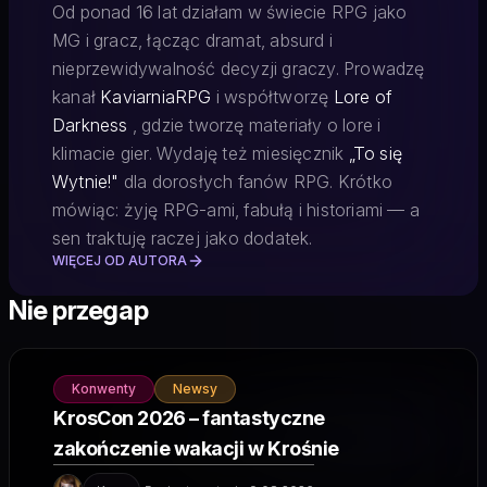
Od ponad 16 lat działam w świecie RPG jako
MG i gracz, łącząc dramat, absurd i
nieprzewidywalność decyzji graczy. Prowadzę
kanał
KaviarniaRPG
i współtworzę
Lore of
Darkness
, gdzie tworzę materiały o lore i
klimacie gier. Wydaję też miesięcznik
„To się
Wytnie!"
dla dorosłych fanów RPG. Krótko
mówiąc: żyję RPG-ami, fabułą i historiami — a
sen traktuję raczej jako dodatek.
WIĘCEJ OD AUTORA
Nie przegap
Konwenty
Newsy
KrosCon 2026 – fantastyczne
zakończenie wakacji w Krośnie