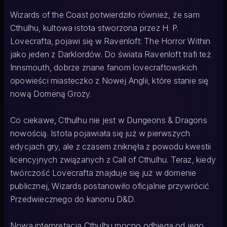
Wizards of the Coast potwierdziło również, że sam
Cthulhu, kultowa istota stworzona przez H. P.
Lovecrafta, pojawi się w Ravenloft: The Horror Within
jako jeden z Darklordów. Do świata Ravenloft trafi też
Innsmouth, dobrze znane fanom lovecraftowskich
opowieści miasteczko z Nowej Anglii, które stanie się
nową Domeną Grozy.
Co ciekawe, Cthulhu nie jest w Dungeons & Dragons
nowością. Istota pojawiała się już w pierwszych
edycjach gry, ale z czasem zniknęła z powodu kwestii
licencyjnych związanych z Call of Cthulhu. Teraz, kiedy
twórczość Lovecrafta znajduje się już w domenie
publicznej, Wizards postanowiło oficjalnie przywrócić
Przedwiecznego do kanonu D&D.
Nowa interpretacja Cthulhu mocno odbiega od jego