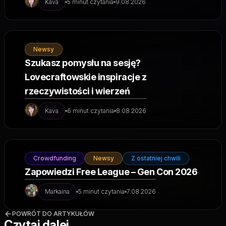
Kava
5 minut czytania
9.08.2026
Newsy
Szukasz pomysłu na sesję?
Lovecraftowskie inspiracje z
rzeczywistości i wierzeń
Kava
6 minut czytania
8.08.2026
Crowdfunding
Newsy
Z ostatniej chwili
Zapowiedzi Free League – Gen Con 2026
Markaina
5 minut czytania
7.08.2026
POWRÓT DO ARTYKUŁÓW
Czytaj dalej