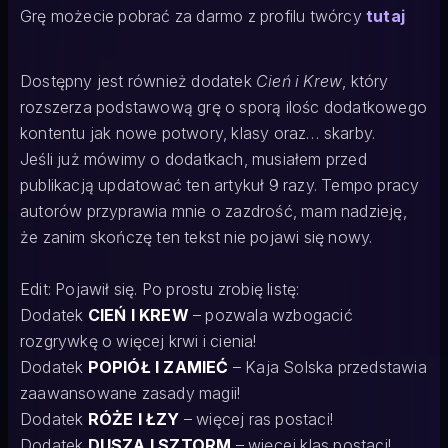
Grę możecie pobrać za darmo z profilu twórcy
tutaj
Dostępny jest również dodatek
Cień i Krew
, który
rozszerza podstawową grę o sporą ilośc dodatkowego
kontentu jak nowe potwory, klasy oraz… skarby.
Jeśli już mówimy o dodatkach, musiałem przed
publikacją updatować ten artykuł 9 razy. Tempo pracy
autorów przyprawia mnie o zazdrość, mam nadzieję,
że zanim skończę ten tekst nie pojawi się nowy.
Edit: Pojawił się. Po prostu zrobię listę:
Dodatek
CIEŃ I KREW
– pozwala wzbogacić
rozgrywkę o więcej krwi i cienia!
Dodatek
POPIÓŁ I ZAMIEĆ
– Kaja Solska przedstawia
zaawansowane zasady magii!
Dodatek
RÓŻE I ŁZY
– więcej ras postaci!
Dodatek
DUSZA I SZTORM
– więcej klas postaci!