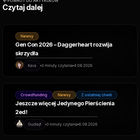
POWRÓT DO ARTYKUŁÓW
Czytaj dalej
Newsy
Gen Con 2026 – Daggerheart rozwija
skrzydła
Kava
3 minuty czytania
4.08.2026
Crowdfunding
Newsy
Z ostatniej chwili
Jeszcze więcej Jedynego Pierścienia
2ed!
Gudlejf
3 minuty czytania
6.08.2026