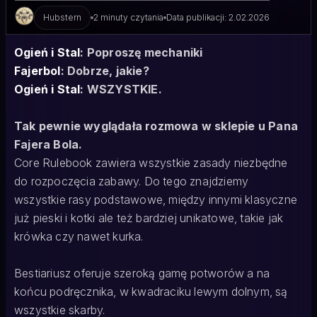
Hubstern
2 minuty czytania
Data publikacji: 2.02.2026
Ogień i Stal
: Poproszę mechaniki
Fajerbol
: Dobrze, jakie?
Ogień i Stal
: WSZYSTKIE.
Tak pewnie wyglądała rozmowa w sklepie u Pana
Fajera Bola.
Core Rulebook zawiera wszystkie zasady niezbędne
do rozpoczęcia zabawy. Do tego znajdziemy
wszystkie rasy podstawowe, między innymi klasyczne
już pieski i kotki ale też bardziej unikatowe, takie jak
krówka czy nawet kurka.
Bestiariusz oferuje szeroką gamę potworów a na
końcu podręcznika, w kwadraciku lewym dolnym, są
wszystkie skarby.