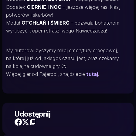
Dodatek
CIERNIE I NOC
– jeszcze więcej ras, klas,
potworów i skarbów!
Moduł
OTCHŁAŃ I ŚMIERĆ
– pozwala bohaterom
wyruszyć tropem straszliwego Nawiedzacza!
My autorowi życzymy miłej emerytury erpegowej,
na której już od jakiegoś czasu jest, oraz czekamy
na kolejne cudowne gry 🙂
Więcej gier od Fajerbol, znajdziecie
tutaj
.
Udostępnij