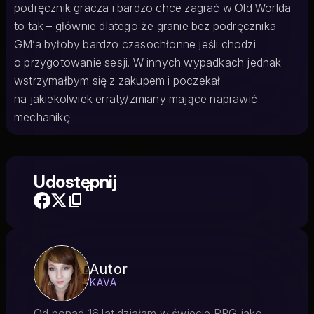
podręcznik gracza i bardzo chce zagrać w Old Worlda
to tak – głównie dlatego że granie bez podręcznika
GM’a byłoby bardzo czasochłonne jeśli chodzi
o przygotowanie sesji. W innych wypadkach jednak
wstrzymałbym się z zakupem i poczekał
na jakiekolwiek erraty/zmiany mające naprawić
mechanikę
Udostępnij
Autor
KAVA
Od ponad 16 lat działam w świecie RPG jako