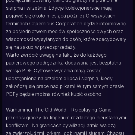
podręczniki powinny trafić do graczy na przełomie
sierpnia i września. Edycje kolekcjonerskie mają
pojawić się około miesiąca później. O wszystkich
terminach Copernicus Corporation będzie informować
za pośrednictwem mediów społecznościowych oraz
wiadomości wysyłanych do osób, które zdecydowały
się na zakup w przedsprzedaży.
Warto zwrócić uwagę na fakt, że do każdego
papierowego podręcznika dodawana jest bezpłatna
wersja PDF. Cyfrowe wydania mają zostać
udostępnione na przełomie lipca i sierpnia, kiedy
zakończą się prace nad plikami. W tym samym czasie
PDFy będzie można również kupić osobno.
Warhammer: The Old World – Roleplaying Game
przenosi graczy do Imperium rozdartego nieustannymi
konfliktami. Na granicach cywilizacji armie walczą
ze zwierzoludźmi, orkami, goblinami i sługami Chaosu,