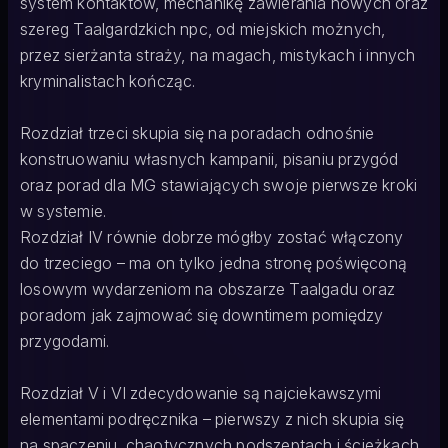
system kontaktów, mechanikę zawierania nowych oraz
szereg Taalgardzkich npc, od miejskich możnych,
przez sierżanta straży, na magach, mistykach i innych
kryminalistach kończąc.
Rozdział trzeci skupia się na poradach odnośnie
konstruowaniu własnych kampanii, pisaniu przygód
oraz porad dla MG stawiających swoje pierwsze kroki
w systemie.
Rozdział IV równie dobrze mógłby zostać włączony
do trzeciego – ma on tylko jedna stronę poświęconą
losowym wydarzeniom na obszarze Taalgadu oraz
poradom jak zajmować się downtimem pomiędzy
przygodami.
Rozdział V i VI zdecydowanie są najciekawszymi
elementami podręcznika – pierwszy z nich skupia się
na spaczeniu, chaotycznych podszeptach i ścieżkach