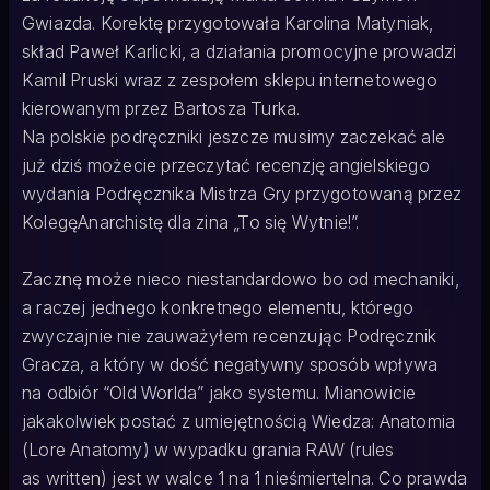
Gwiazda. Korektę przygotowała Karolina Matyniak,
skład Paweł Karlicki, a działania promocyjne prowadzi
Kamil Pruski wraz z zespołem sklepu internetowego
kierowanym przez Bartosza Turka.
Na polskie podręczniki jeszcze musimy zaczekać ale
już dziś możecie przeczytać recenzję angielskiego
wydania Podręcznika Mistrza Gry przygotowaną przez
KolegęAnarchistę dla zina „To się Wytnie!”.
Zacznę może nieco niestandardowo bo od mechaniki,
a raczej jednego konkretnego elementu, którego
zwyczajnie nie zauważyłem recenzując Podręcznik
Gracza, a który w dość negatywny sposób wpływa
na odbiór “Old Worlda” jako systemu. Mianowicie
jakakolwiek postać z umiejętnością Wiedza: Anatomia
(Lore Anatomy) w wypadku grania RAW (rules
as written) jest w walce 1 na 1 nieśmiertelna. Co prawda