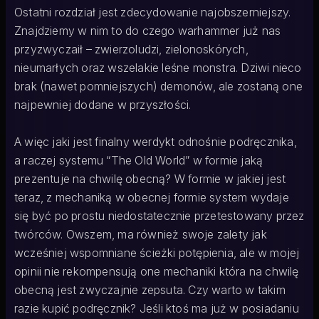
Ostatni rozdział jest zdecydowanie najobszerniejszy.
Znajdziemy w nim to do czego warhammer już nas
przyzwyczaił – zwierzoludzi, zielonoskórych,
nieumarłych oraz wszelakie leśne monstra. Dziwi nieco
brak (nawet pomniejszych) demonów, ale zostaną one
najpewniej dodane w przyszłości.
A więc jaki jest finalny werdykt odnośnie podręcznika,
a raczej systemu “The Old World” w formie jaką
prezentuje na chwilę obecną? W formie w jakiej jest
teraz, z mechaniką w obecnej formie system wydaje
się być po prostu niedostatecznie przetestowany przez
twórców. Owszem, ma również swoje zalety jak
wcześniej wspomniane ścieżki potępienia, ale w mojej
opinii nie rekompensują one mechaniki która na chwilę
obecną jest zwyczajnie zepsuta. Czy warto w takim
razie kupić podręcznik? Jeśli ktoś ma już w posiadaniu