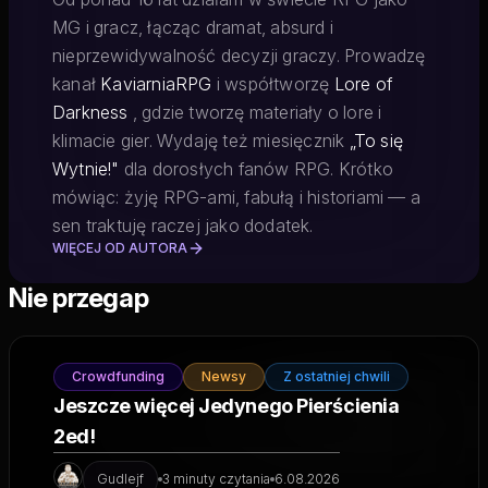
MG i gracz, łącząc dramat, absurd i
nieprzewidywalność decyzji graczy. Prowadzę
kanał
KaviarniaRPG
i współtworzę
Lore of
Darkness
, gdzie tworzę materiały o lore i
klimacie gier. Wydaję też miesięcznik
„To się
Wytnie!"
dla dorosłych fanów RPG. Krótko
mówiąc: żyję RPG-ami, fabułą i historiami — a
sen traktuję raczej jako dodatek.
WIĘCEJ OD AUTORA
Nie przegap
Crowdfunding
Newsy
Z ostatniej chwili
Jeszcze więcej Jedynego Pierścienia
2ed!
Gudlejf
3 minuty czytania
6.08.2026