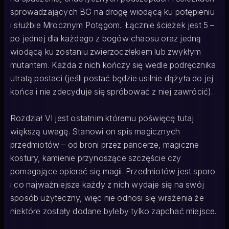
sprowadzających BG na drogę wiodącą ku potępieniu
i służbie Mrocznym Potęgom.. Łącznie ścieżek jest 5 –
po jednej dla każdego z bogów chaosu oraz jedną
wiodącą ku zostaniu zwierzoczłekiem lub zwykłym
mutantem. Każda z nich kończy się wedle podręcznika
utratą postaci (jeśli postać będzie usilnie dążyła do jej
końca i nie zdecyduje się spróbować z niej zawrócić).
Rozdział VI jest ostatnim któremu poświęcę tutaj
większą uwagę. Stanowi on spis magicznych
przedmiotów – od broni przez pancerze, magiczne
kostury, kamienie przynoszące szczęście czy
pomagające opierać się magii. Przedmiotów jest sporo
i co najważniejsze każdy z nich wydaje się na swój
sposób użyteczny, więc nie odnosi się wrażenia że
niektóre zostały dodane byleby tylko zapchać miejsce.