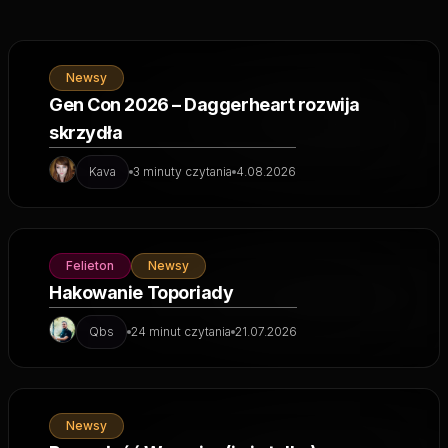
Newsy
Gen Con 2026 – Daggerheart rozwija
skrzydła
Kava
3 minuty czytania
4.08.2026
Felieton
Newsy
Hakowanie Toporiady
Qbs
24 minut czytania
21.07.2026
Newsy