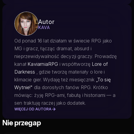
Autor
KAVA
Od ponad 16 lat działam w świecie RPG jako
MG i gracz, łącząc dramat, absurd i
nieprzewidywalność decyzji graczy. Prowadzę
kanał
KaviarniaRPG
i współtworzę
Lore of
Darkness
, gdzie tworzę materiały o lore i
klimacie gier. Wydaję też miesięcznik
„To się
Wytnie!"
dla dorosłych fanów RPG. Krótko
mówiąc: żyję RPG-ami, fabułą i historiami — a
sen traktuję raczej jako dodatek.
WIĘCEJ OD AUTORA
Nie przegap