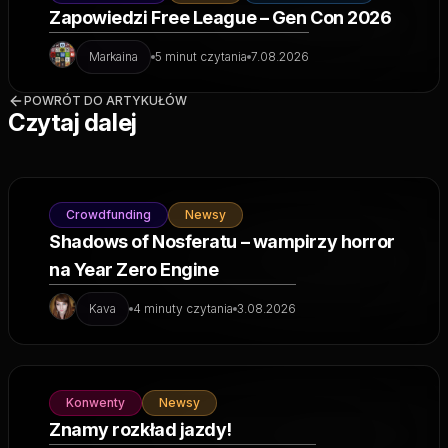
Zapowiedzi Free League – Gen Con 2026
Markaina
5 minut czytania
7.08.2026
POWRÓT DO ARTYKUŁÓW
Czytaj dalej
Crowdfunding
Newsy
Shadows of Nosferatu – wampirzy horror
na Year Zero Engine
Kava
4 minuty czytania
3.08.2026
Konwenty
Newsy
Znamy rozkład jazdy!